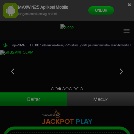
×
MAXWIN25 Aplikasi Mobile
UNDUH
Jangan tampilkan lagi hari ini
ai 30-Sep-2026 15.00.00. Selama waktu ini, PP Virtual Sports permainan tidak akan tersedia. 
Daftar
Masuk
JACKPOT
PLAY