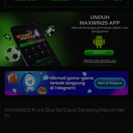
UNDUH
MAXWIN25 APP
Nikmati berbagai permainan dalam satu
genggaman
UNDUH
PANDUAN INSTALASI
MAXWIN25 # Link Situs Slot Gacor Gampang Maxwin Hari
Ini