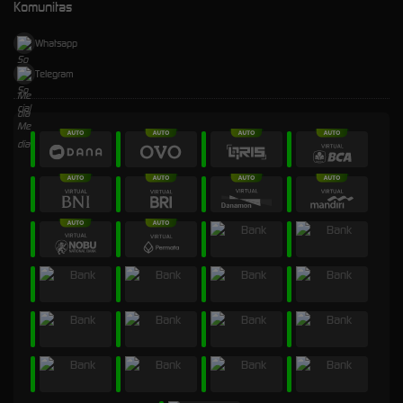
Komunitas
Whatsapp
Telegram