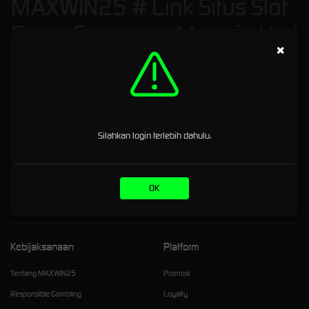
MAXWIN25 # Link Situs Slot
Gacor Gampang Maxwin Hari
×
Ini
MAXWIN25
hadir ditahun 2025 sebagai situs slot gacor hari ini yang menyediakan varian
produk slot gacor beserta winrate RTP slot. Daftar dan gabung di link slot gacor MAXWIN25
dan dapatkan beberapa keuntungan menarik sekarang!. Dalam membangun reputasi
MAXWIN25 kini melengkapi kekurangan dengan meningkatkan pelayanan customer
Silahkan login terlebih dahulu.
service 24 jam dan proses depo wd tercepat diantara situs slot gacor lainntya. Cukup
dengan deposit 25rb anda sudah bisa mengakses ratusan slot gacor pada situs
MAXWIN25. Buruan dapatkan bonus pertama dan dapatkan jackpot terbesar hanya di
situs slot terbaru yaitu MAXWIN25.
OK
Kebijaksanaan
Platform
Tentang MAXWIN25
Promosi
Responsible Gambling
Loyalty