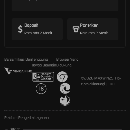
Deposit
Penarikan
Rata-rata 2 Menit
Rata-rata 2 Menit
Bersertifikasi Dari
Tanggung
Browser Yang
Jawab Bermain
Didukung
©2026 MAXWIN25. Hak
cipta dilindungi | 18+
Platform Penyedia Layanan
Slots