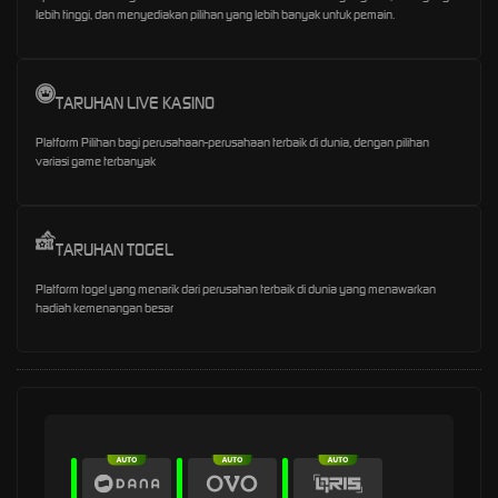
lebih tinggi, dan menyediakan pilihan yang lebih banyak untuk pemain.
TARUHAN LIVE KASINO
Platform Pilihan bagi perusahaan-perusahaan terbaik di dunia, dengan pilihan
variasi game terbanyak
TARUHAN TOGEL
Platform togel yang menarik dari perusahan terbaik di dunia yang menawarkan
hadiah kemenangan besar