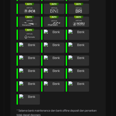
* Selama bank maintenance dan bank offline deposit dan penarikan
tidak dapat diproses