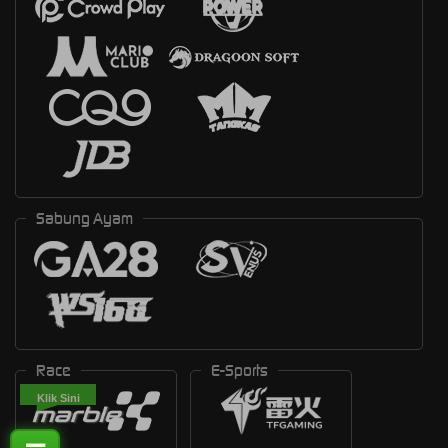
Sabung Ayam
Race
E-Sports
Klik Sini