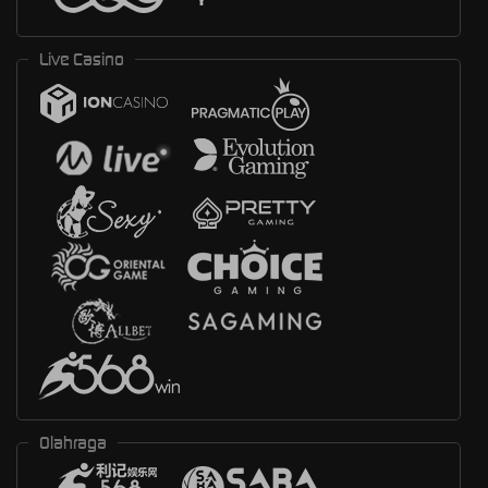
Live Casino
Olahraga