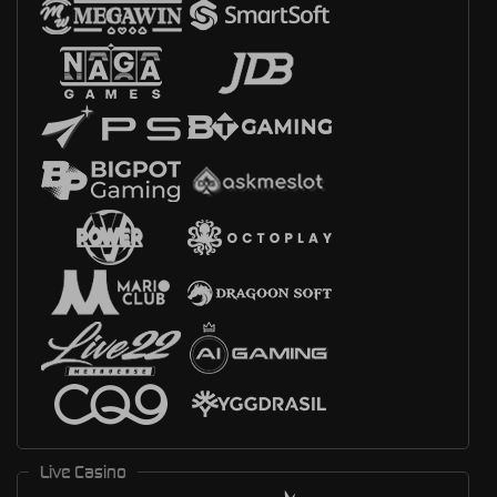
Live Casino