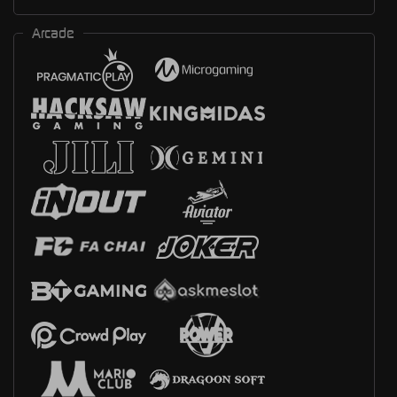
Arcade