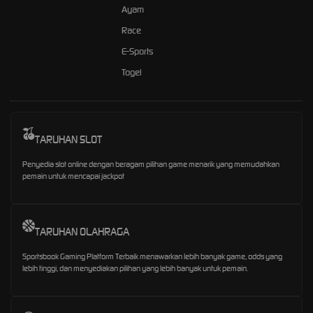
Ayam
Race
E-Sports
Togel
TARUHAN SLOT
Penyedia slot online dengan beragam pilihan game menarik yang memudahkan
pemain untuk mencapai jackpot
TARUHAN OLAHRAGA
Sportsbook Gaming Platform Terbaik menawarkan lebih banyak game, odds yang
lebih tinggi, dan menyediakan pilihan yang lebih banyak untuk pemain.