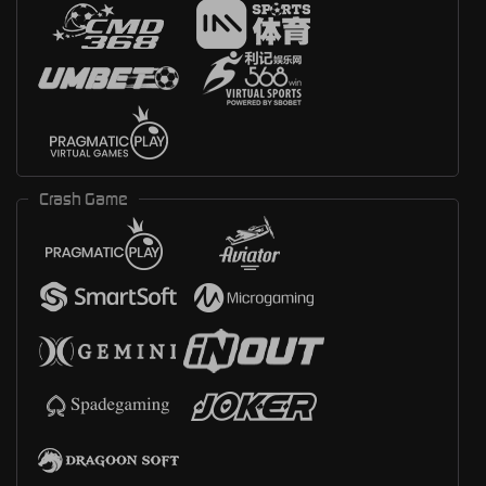
Crash Game