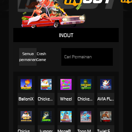
INOUT
Semua
Crash
permainan
Game
BalloniX
Chicken Road Ice
Wheel
Chicken vs Zombies
AVIA FLY 2
Chicken Road Bonus
Jumper
MegaBlock
Topo Mole
Twist San Quentin