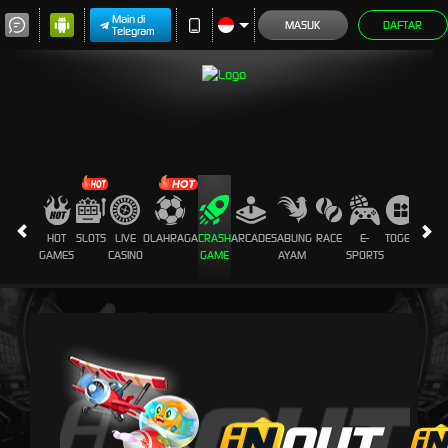
Main di
MASUK
DAFTAR
Telegram
HOT
SLOTS
LIVE
OLAHRAGA
CRASH
ARCADE
SABUNG
RACE
E-
TOGEL
PROM
GAMES
CASINO
GAME
AYAM
SPORTS