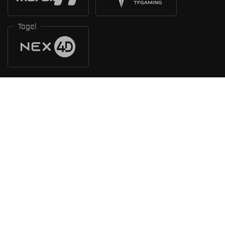
Togel