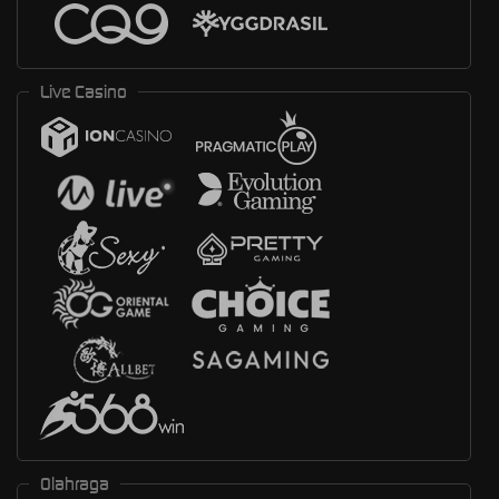
Live Casino
Olahraga