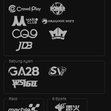
Sabung Ayam
Race
E-Sports