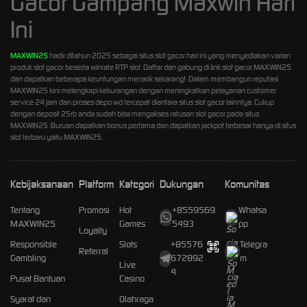
Gacor Gampang Maxwin Hari
Ini
MAXWIN25
hadir ditahun 2025 sebagai situs slot gacor hari ini yang menyediakan varian
produk slot gacor beserta winrate RTP slot. Daftar dan gabung di link slot gacor MAXWIN25
dan dapatkan beberapa keuntungan menarik sekarang!. Dalam membangun reputasi
MAXWIN25 kini melengkapi kekurangan dengan meningkatkan pelayanan customer
service 24 jam dan proses depo wd tercepat diantara situs slot gacor lainntya. Cukup
dengan deposit 25rb anda sudah bisa mengakses ratusan slot gacor pada situs
MAXWIN25. Buruan dapatkan bonus pertama dan dapatkan jackpot terbesar hanya di situs
slot terbaru yaitu MAXWIN25.
Kebijaksanaan
Platform
Kategori
Dukungan
Komunitas
Tentang
Promosi
Hot
+8559569
Whatsa
MAXWIN25
Games
5493
pp
Loyalty
Responsible
Slots
+85576
Telegra
Referral
Gambling
672892
m
Live
4
Pusat Bantuan
Casino
Syarat dan
Olahraga