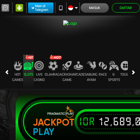
Main di
MASUK
DAFTAR
Telegram
HOT
SLOTS
LIVE
OLAHRAGA
CRASH
ARCADE
SABUNG
RACE
E-
TOGEL
PROM
GAMES
CASINO
GAME
AYAM
SPORTS
IDR
12,689,
JACKPOT
PLAY