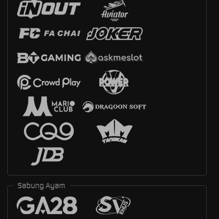
Sabung Ayam