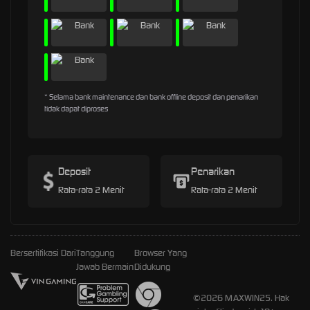
* Selama bank maintenance dan bank offline deposit dan penarikan
tidak dapat diproses
Deposit
Penarikan
Rata-rata 2 Menit
Rata-rata 2 Menit
Bersertifikasi Dari
Tanggung
Browser Yang
Jawab Bermain
Didukung
©2026 MAXWIN25. Hak