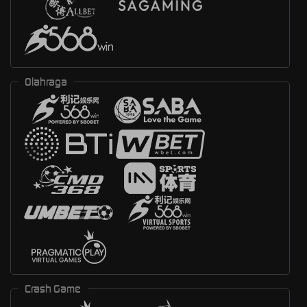
Olahraga
Crash Game