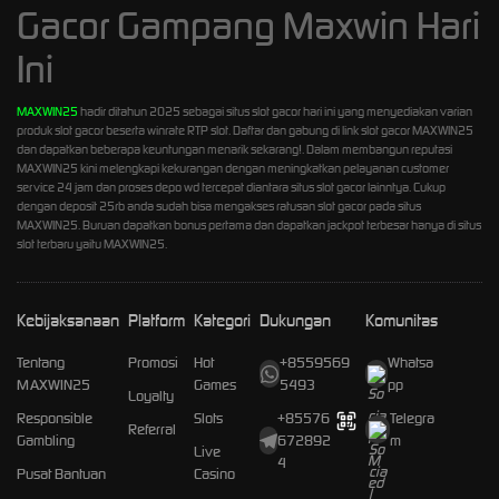
Gacor Gampang Maxwin Hari
Ini
MAXWIN25
hadir ditahun 2025 sebagai situs slot gacor hari ini yang menyediakan varian
produk slot gacor beserta winrate RTP slot. Daftar dan gabung di link slot gacor MAXWIN25
dan dapatkan beberapa keuntungan menarik sekarang!. Dalam membangun reputasi
MAXWIN25 kini melengkapi kekurangan dengan meningkatkan pelayanan customer
service 24 jam dan proses depo wd tercepat diantara situs slot gacor lainntya. Cukup
dengan deposit 25rb anda sudah bisa mengakses ratusan slot gacor pada situs
MAXWIN25. Buruan dapatkan bonus pertama dan dapatkan jackpot terbesar hanya di situs
slot terbaru yaitu MAXWIN25.
Kebijaksanaan
Platform
Kategori
Dukungan
Komunitas
Tentang
Promosi
Hot
+8559569
Whatsa
MAXWIN25
Games
5493
pp
Loyalty
Responsible
Slots
+85576
Telegra
Referral
Gambling
672892
m
Live
4
Pusat Bantuan
Casino