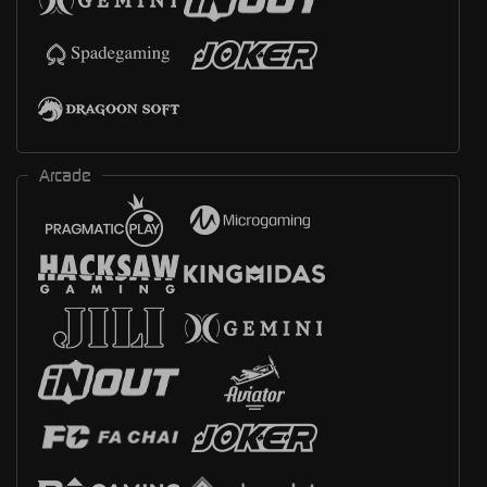
Arcade