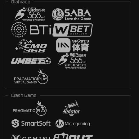
Olahraga
Crash Game