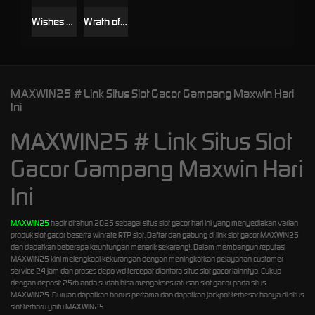
Wishes of the Genie
Wrath of Zeus
MAXWIN25 # Link Situs Slot Gacor Gampang Maxwin Hari
Ini
MAXWIN25 # Link Situs Slot
Gacor Gampang Maxwin Hari
Ini
MAXWIN25
hadir ditahun 2025 sebagai situs slot gacor hari ini yang menyediakan varian
produk slot gacor beserta winrate RTP slot. Daftar dan gabung di link slot gacor MAXWIN25
dan dapatkan beberapa keuntungan menarik sekarang!. Dalam membangun reputasi
MAXWIN25 kini melengkapi kekurangan dengan meningkatkan pelayanan customer
service 24 jam dan proses depo wd tercepat diantara situs slot gacor lainntya. Cukup
dengan deposit 25rb anda sudah bisa mengakses ratusan slot gacor pada situs
MAXWIN25. Buruan dapatkan bonus pertama dan dapatkan jackpot terbesar hanya di situs
slot terbaru yaitu MAXWIN25.