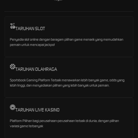
TARUHAN SLOT
Penyedia slot online dengan beragam pilihan game menarik yang memudahkan
pemain untuk mencapai jackpot
TARUHAN OLAHRAGA
Sportsbook Gaming Platform Terbaik menawarkan lebih banyak game, odds yang
lebih tinggi, dan menyediakan pilihan yang lebih banyak untuk pemain.
TARUHAN LIVE KASINO
Platform Pilihan bagi perusahaan-perusahaan terbaik di dunia, dengan pilihan
variasi game terbanyak