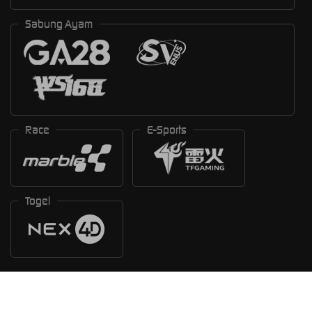
Sabung Ayam
Race
E-Sports
Togel