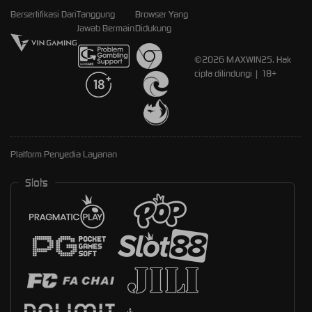
Bersertifikasi Dari
Tanggung
Browser Yang
Jawab Bermain
Didukung
©2026 MAXWIN25. Hak
cipta dilindungi | 18+
Platform Penyedia Layanan
Slots