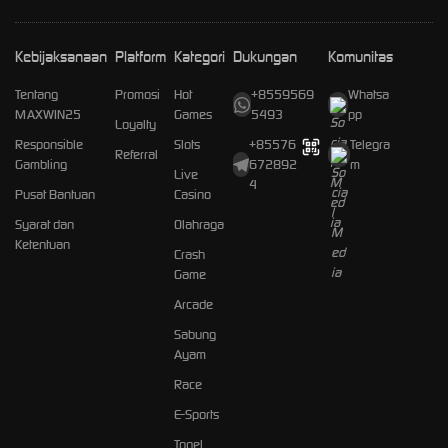
Kebijaksanaan
Platform
Kategori
Dukungan
Komunitas
Tentang
Promosi
Hot
+8559569
Whatsa
MAXWIN25
Games
5493
pp
Loyalty
Responsible
Slots
+85576
Telegra
Referral
Gambling
672892
m
Live
4
Pusat Bantuan
Casino
Syarat dan
Olahraga
Ketentuan
Crash
Game
Arcade
Sabung
Ayam
Race
E-Sports
Togel