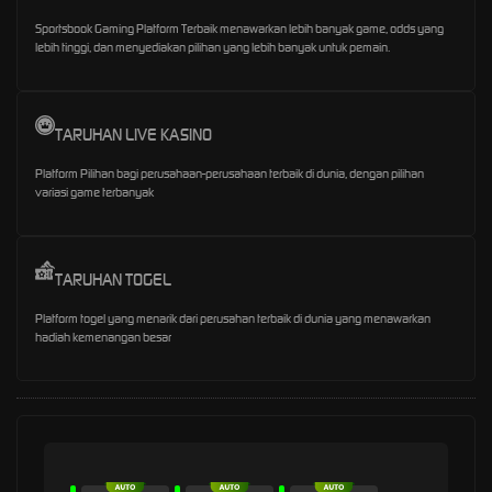
Sportsbook Gaming Platform Terbaik menawarkan lebih banyak game, odds yang
lebih tinggi, dan menyediakan pilihan yang lebih banyak untuk pemain.
TARUHAN LIVE KASINO
Platform Pilihan bagi perusahaan-perusahaan terbaik di dunia, dengan pilihan
variasi game terbanyak
TARUHAN TOGEL
Platform togel yang menarik dari perusahan terbaik di dunia yang menawarkan
hadiah kemenangan besar