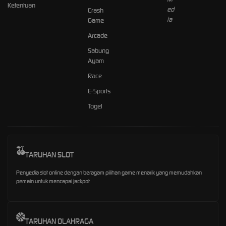
Ketentuan
Crash
Game
Arcade
Sabung
Ayam
Race
E-Sports
Togel
TARUHAN SLOT
Penyedia slot online dengan beragam pilihan game menarik yang memudahkan
pemain untuk mencapai jackpot
TARUHAN OLAHRAGA