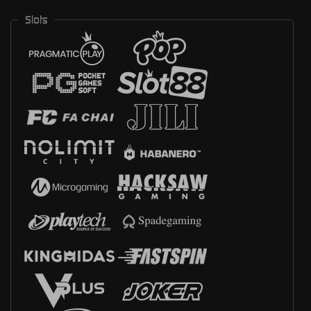
Slots