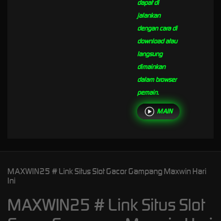
dapat di
jalankan
dengan cara di
download atau
langsung
dimainkan
dalam browser
pemain.
MAIN
MAXWIN25 # Link Situs Slot Gacor Gampang Maxwin Hari
Ini
MAXWIN25 # Link Situs Slot