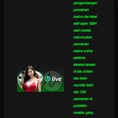
pemgembangan
permainan
kasino dan telah
aktif sejak 1994
saat mereka
meluncurkan
permainan
kasino online
pertama.
Mereka berada
di Isle of Man
dan telah
memiliki lebih
dari 700
permainan di
portofolio
mereka, yang