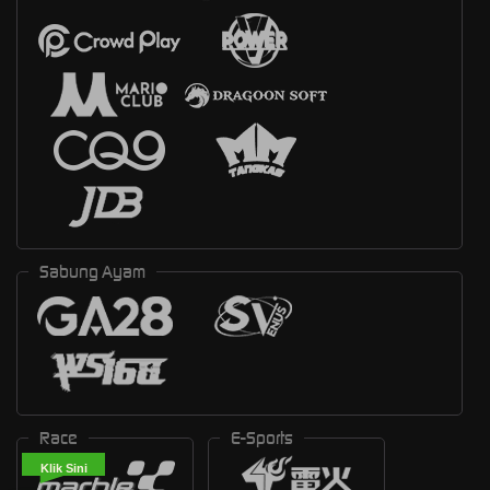
Sabung Ayam
Race
E-Sports
Klik Sini