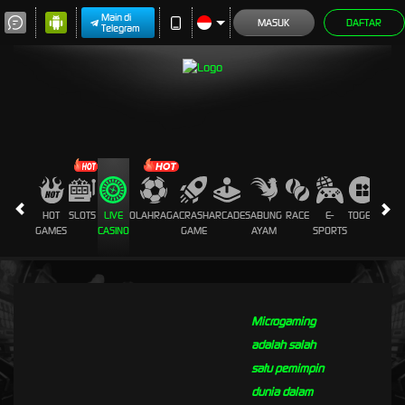
Main di
MASUK
DAFTAR
Telegram
HOT
SLOTS
LIVE
OLAHRAGA
CRASH
ARCADE
SABUNG
RACE
E-
TOGEL
PROM
GAMES
CASINO
GAME
AYAM
SPORTS
Microgaming
adalah salah
satu pemimpin
dunia dalam