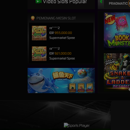
Video Slots Popular
PEMENANG MESIN SLOT
ra****2
IDR
955,000.00
Supermarket Spree
ra****2
IDR
921,000.00
Supermarket Spree
ra****2
IDR
810,000.00
Treasures of Aztec
sara****n
IDR
779,240.00
Fire Portals
ra****2
IDR
772,500.00
Supermarket Spree