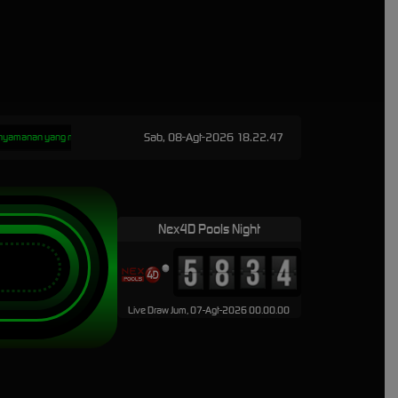
Sab, 08-Agt-2026 18.22.47
 yang mungkin ditimbulkan.
Pemeliharaan Terjadwal: MarbleX pada 31-Jul-2026 dari 00.00.0
Nex4D Pools Night
Live Draw Jum, 07-Agt-2026 00.00.00