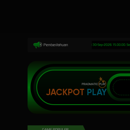
Pemberitahuan
 PP Virtual Sports pada 30-Jun-2026 dari 15.00.00 sampai 30-Sep-2026 15.00.00. Selama waktu 
JACKPOT
PLAY
GAME POPULER