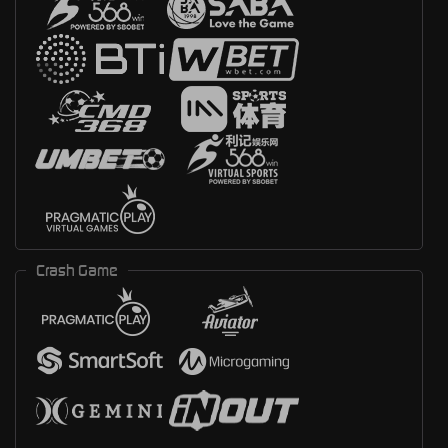
Crash Game