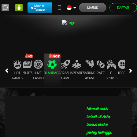
Main di
MASUK
DAFTAR
Telegram
HOT
SLOTS
LIVE
OLAHRAGA
CRASH
ARCADE
SABUNG
RACE
E-
TOGEL
PROM
GAMES
CASINO
GAME
AYAM
SPORTS
Nikmati odds
terbaik di Asia,
bonus ekstra
parlay tertinggi,