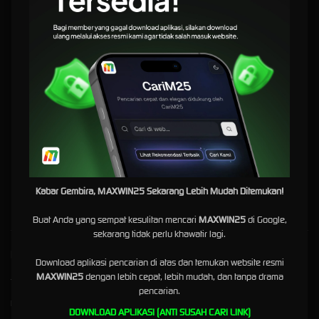
MAXWIN25 # Link Situs Slot
Gacor Gampang Maxwin Hari
Ini
MAXWIN25
hadir ditahun 2025 sebagai situs slot gacor hari ini yang menyediakan varian
produk slot gacor beserta winrate RTP slot. Daftar dan gabung di link slot gacor MAXWIN25
dan dapatkan beberapa keuntungan menarik sekarang!. Dalam membangun reputasi
MAXWIN25 kini melengkapi kekurangan dengan meningkatkan pelayanan customer
service 24 jam dan proses depo wd tercepat diantara situs slot gacor lainntya. Cukup
dengan deposit 25rb anda sudah bisa mengakses ratusan slot gacor pada situs
MAXWIN25. Buruan dapatkan bonus pertama dan dapatkan jackpot terbesar hanya di
Kabar Gembira, MAXWIN25 Sekarang Lebih Mudah Ditemukan!
situs slot terbaru yaitu MAXWIN25.
Buat Anda yang sempat kesulitan mencari
MAXWIN25
di Google,
sekarang tidak perlu khawatir lagi.
Kebijaksanaan
Platform
Download aplikasi pencarian di atas dan temukan website resmi
MAXWIN25
dengan lebih cepat, lebih mudah, dan tanpa drama
Tentang MAXWIN25
Promosi
pencarian.
Responsible Gambling
Loyalty
DOWNLOAD APLIKASI (ANTI SUSAH CARI LINK)