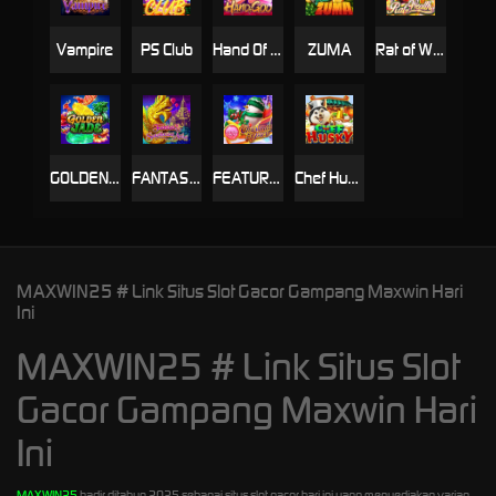
Vampire
PS Club
Hand Of God
ZUMA
Rat of Wealth
GOLDEN JADE
FANTASY - SOUTHEAST ASIA
FEATURE BUY・CHRISTMAS EXPRESS
Chef Husky
MAXWIN25 # Link Situs Slot Gacor Gampang Maxwin Hari
Ini
MAXWIN25 # Link Situs Slot
Gacor Gampang Maxwin Hari
Ini
MAXWIN25
hadir ditahun 2025 sebagai situs slot gacor hari ini yang menyediakan varian