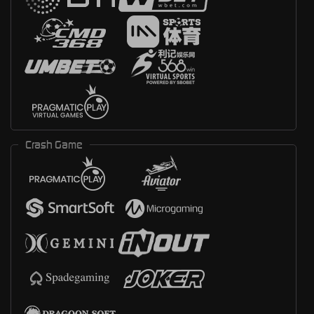
Crash Game