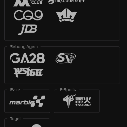
Sabung Ayam
Race
E-Sports
Togel