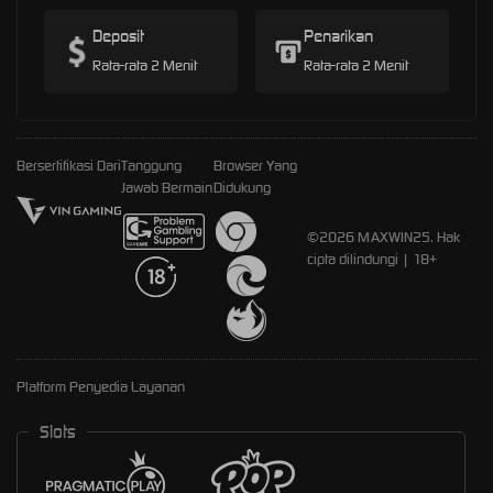
Deposit
Penarikan
Rata-rata 2 Menit
Rata-rata 2 Menit
Bersertifikasi Dari
Tanggung
Browser Yang
Jawab Bermain
Didukung
©2026 MAXWIN25. Hak
cipta dilindungi | 18+
Platform Penyedia Layanan
Slots