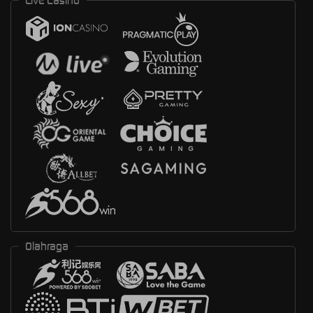
Olahraga