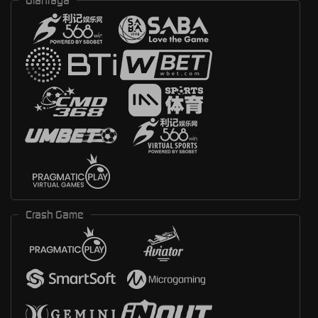
Olahraga
Crash Game