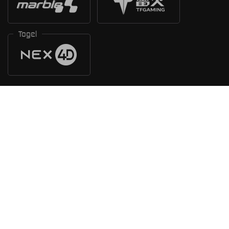
Togel