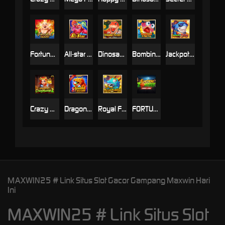
Fortune King Jackpot
All-star Fishing
Dinosaur Tycoon
Bombing Fishing
Jackpot Fishing
Crazy Hunter 2
Dragon Treasure
Royal Fishing
FORTUNE ZOMBIE
MAXWIN25 # Link Situs Slot Gacor Gampang Maxwin Hari
Ini
MAXWIN25 # Link Situs Slot