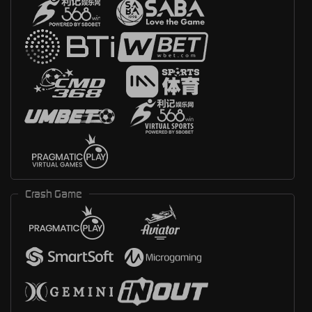
Crash Game