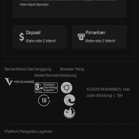
tidak dapat diproses
Deposit
Penarikan
Rata-rata 2 Menit
Rata-rata 2 Menit
Bersertifikasi Dari
Tanggung
Browser Yang
Jawab Bermain
Didukung
©2026 MAXWIN25. Hak
cipta dilindungi | 18+
Platform Penyedia Layanan