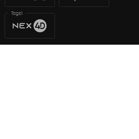
Togel