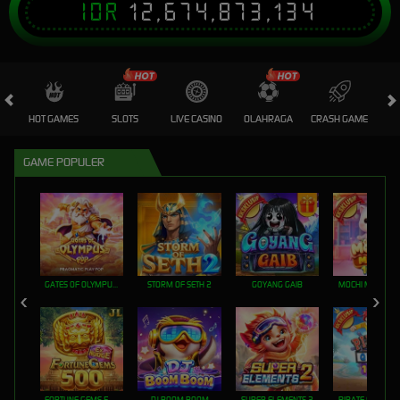
IDR
12,674,873,134
HOT GAMES
SLOTS
LIVE CASINO
OLAHRAGA
CRASH GAME
A
GAME POPULER
GATES OF OLYMPUS POP
STORM OF SETH 2
GOYANG GAIB
MOCHI MANIA 1
FORTUNE GEMS 500
DJ BOOM BOOM
SUPER ELEMENTS 2
PIRATE QUEST 1