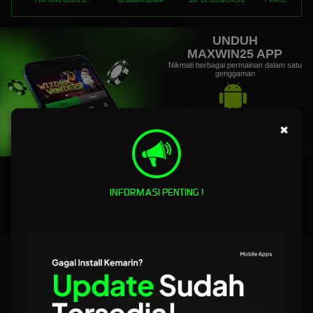
UNDUH
MAXWIN25 APP
Nikmati berbagai permainan dalam satu
genggaman
UNDUH
×
PANDUAN INSTALASI
INFORMASI PENTING !
MAXWIN25 # Link Situs Slot Gacor Gampang Maxwin Hari
Ini