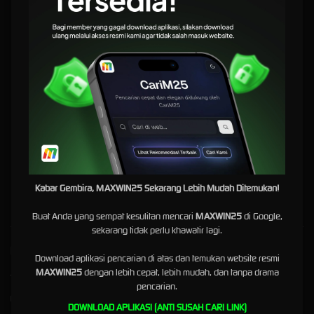
MAXWIN25 # Link Situs Slot
Gacor Gampang Maxwin Hari
Ini
MAXWIN25
hadir ditahun 2025 sebagai situs slot gacor hari ini yang menyediakan varian
produk slot gacor beserta winrate RTP slot. Daftar dan gabung di link slot gacor MAXWIN25
dan dapatkan beberapa keuntungan menarik sekarang!. Dalam membangun reputasi
MAXWIN25 kini melengkapi kekurangan dengan meningkatkan pelayanan customer
service 24 jam dan proses depo wd tercepat diantara situs slot gacor lainntya. Cukup
dengan deposit 25rb anda sudah bisa mengakses ratusan slot gacor pada situs
MAXWIN25. Buruan dapatkan bonus pertama dan dapatkan jackpot terbesar hanya di
Kabar Gembira, MAXWIN25 Sekarang Lebih Mudah Ditemukan!
situs slot terbaru yaitu MAXWIN25.
Buat Anda yang sempat kesulitan mencari
MAXWIN25
di Google,
sekarang tidak perlu khawatir lagi.
Kebijaksanaan
Platform
Download aplikasi pencarian di atas dan temukan website resmi
MAXWIN25
dengan lebih cepat, lebih mudah, dan tanpa drama
Tentang MAXWIN25
Promosi
pencarian.
Responsible Gambling
Loyalty
DOWNLOAD APLIKASI (ANTI SUSAH CARI LINK)