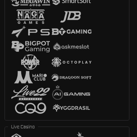
Live Casino