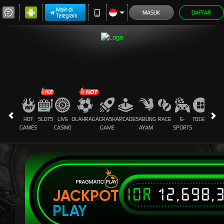
Main di
MASUK
DAFTAR
Telegram
HOT
SLOTS
LIVE
OLAHRAGA
CRASH
ARCADE
SABUNG
RACE
E-
TOGEL
PROM
GAMES
CASINO
GAME
AYAM
SPORTS
IDR
12,698,
JACKPOT
PLAY