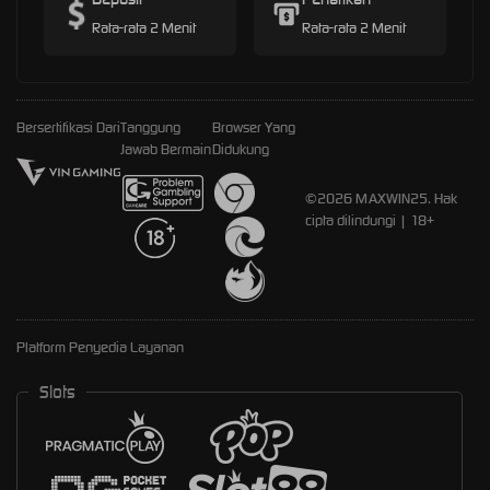
Rata-rata 2 Menit
Rata-rata 2 Menit
Bersertifikasi Dari
Tanggung
Browser Yang
Jawab Bermain
Didukung
©2026 MAXWIN25. Hak
cipta dilindungi | 18+
Platform Penyedia Layanan
Slots