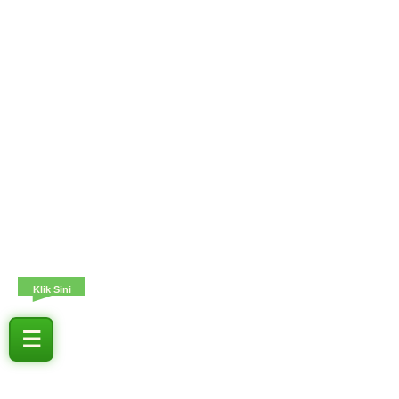
Klik Sini
☰