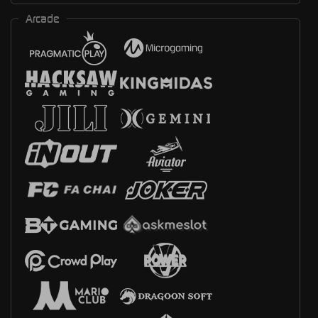
Arcade