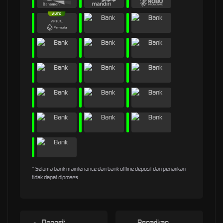
* Selama bank maintenance dan bank offline deposit dan penarikan
tidak dapat diproses
Deposit
Penarikan