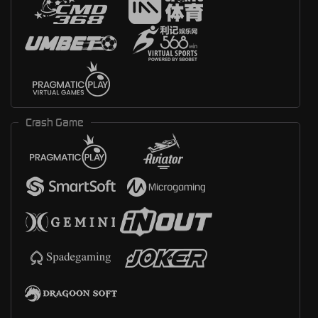
Crash Game