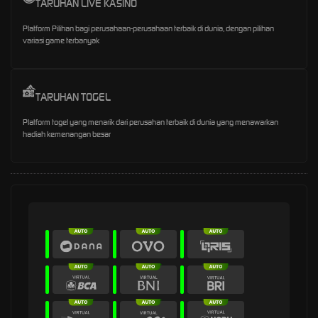
TARUHAN LIVE KASINO
Platform Pilihan bagi perusahaan-perusahaan terbaik di dunia, dengan pilihan
variasi game terbanyak
TARUHAN TOGEL
Platform togel yang menarik dari perusahan terbaik di dunia yang menawarkan
hadiah kemenangan besar