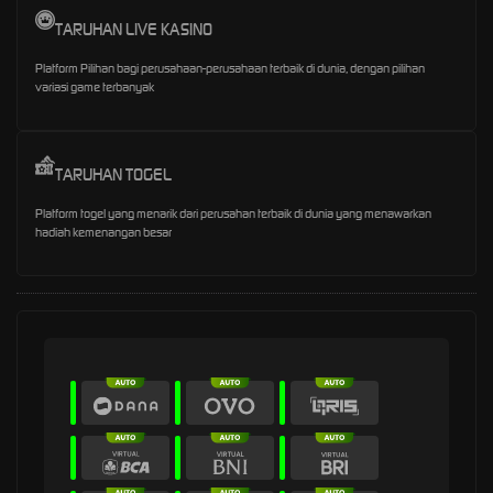
TARUHAN LIVE KASINO
Platform Pilihan bagi perusahaan-perusahaan terbaik di dunia, dengan pilihan
variasi game terbanyak
TARUHAN TOGEL
Platform togel yang menarik dari perusahan terbaik di dunia yang menawarkan
hadiah kemenangan besar