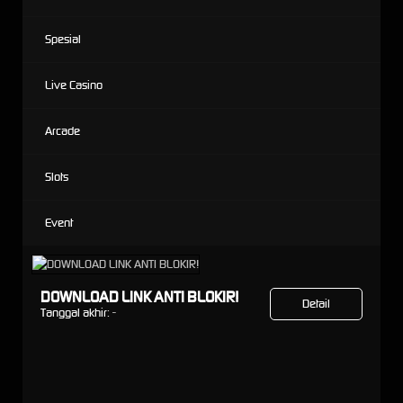
Spesial
Live Casino
Arcade
Slots
Event
DOWNLOAD LINK ANTI BLOKIR!
Detail
Tanggal akhir:
-