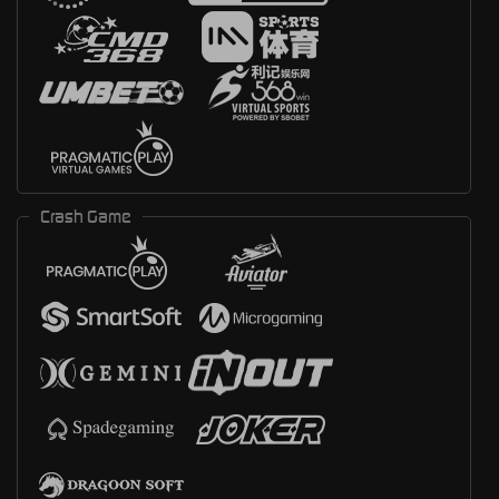
Crash Game