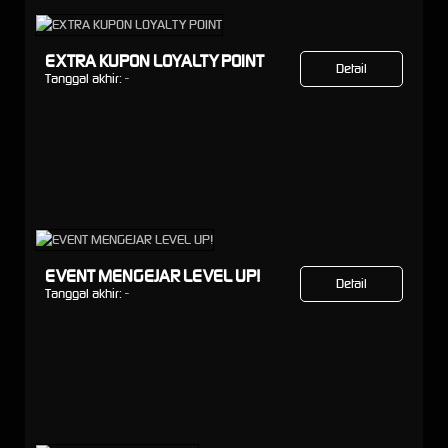
EXTRA KUPON LOYALTY POINT
Detail
Tanggal akhir:
-
EVENT MENGEJAR LEVEL UP!
Detail
Tanggal akhir:
-