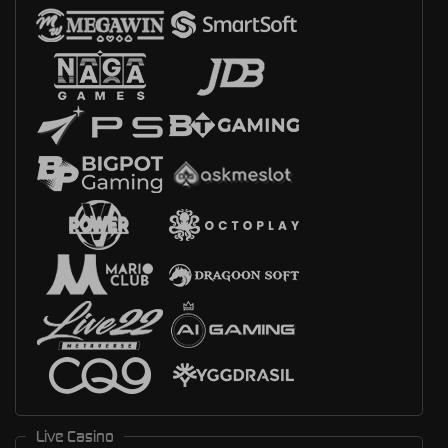
Live Casino