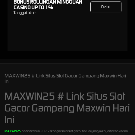
BONUS ROLLINGAN MINGGUAN
CASINO UP TO 1%
Detail
Tanggal akhir:
-
MAXWIN25 # Link Situs Slot Gacor Gampang Maxwin Hari
Ini
MAXWIN25 # Link Situs Slot
Gacor Gampang Maxwin Hari
Ini
MAXWIN25
hadir ditahun 2025 sebagai situs slot gacor hari ini yang menyediakan varian