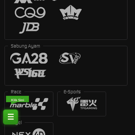
Sabung Ayam
Race
E-Sports
Klik Sini
☰
Togel