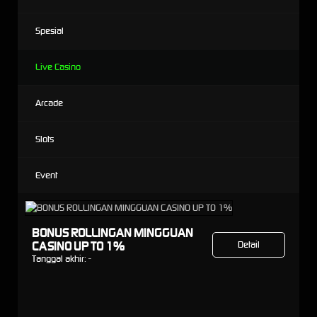
Spesial
Live Casino
Arcade
Slots
Event
BONUS ROLLINGAN MINGGUAN
CASINO UP TO 1%
Detail
Tanggal akhir:
-