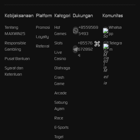
Kebijaksanaan
Platform
Kategori
Dukungan
Komunitas
Tentang
Promosi
Hot
+8559569
Whatsa
MAXWIN25
Games
5493
pp
Loyalty
Responsible
Slots
+85576
Telegra
Referral
Gambling
672892
m
Live
4
Pusat Bantuan
Casino
Syarat dan
Olahraga
Ketentuan
Crash
Game
Arcade
Sabung
Ayam
Race
E-Sports
Togel