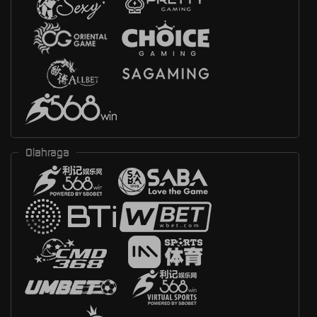
Olahraga