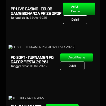
Ambil
PP LIVE CASINO - COLOR
Promo
GAME BONANZA PRIZE DROP
Tanggal akhir:
23-Agt-2026
Detail
PG SOFT - TURNAMEN PG
Ambil Promo
GACOR FIESTA 2026!
Detail
Tanggal akhir:
18-Okt-2026