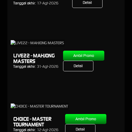
Detail
Tanggal akhir:
17-Agt-2026
LIVE22 - MAHJONG
Ambil Promo
MASTERS
Detail
Tanggal akhir:
31-Agt-2026
CHOICE - MASTER
Ambil Promo
TOURNAMENT
Detail
Tanggal akhir:
12-Agt-2026