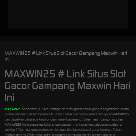
MAXWIN25 # Link Situs Slot Gacor Gampang Maxwin Hari
Ini
MAXWIN25 # Link Situs Slot
Gacor Gampang Maxwin Hari
Ini
MAXWIN25
hadir ditahun 2025 sebagai situs slot gacor hari ini yang menyediakan varian
produk slot gacor beserta winrate RTP slot. Daftar dan gabung di link slot gacor MAXWIN25
dan dapatkan beberapa keuntungan menarik sekarang!. Dalam membangun reputasi
MAXWIN25 kini melengkapi kekurangan dengan meningkatkan pelayanan customer
service 24 jam dan proses depo wd tercepat diantara situs slot gacor lainntya. Cukup
dengan deposit 25rb anda sudah bisa mengakses ratusan slot gacor pada situs