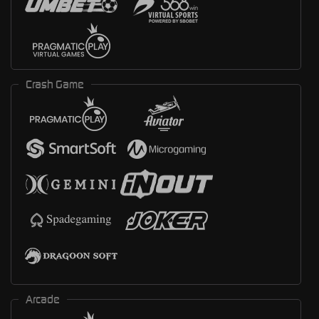
Crash Game
Arcade