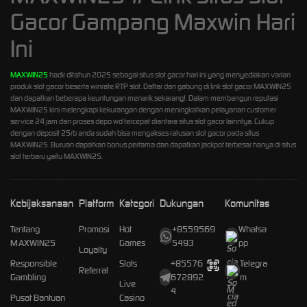
Gacor Gampang Maxwin Hari
Ini
MAXWIN25
hadir ditahun 2025 sebagai situs slot gacor hari ini yang menyediakan varian
produk slot gacor beserta winrate RTP slot. Daftar dan gabung di link slot gacor MAXWIN25
dan dapatkan beberapa keuntungan menarik sekarang!. Dalam membangun reputasi
MAXWIN25 kini melengkapi kekurangan dengan meningkatkan pelayanan customer
service 24 jam dan proses depo wd tercepat diantara situs slot gacor lainntya. Cukup
dengan deposit 25rb anda sudah bisa mengakses ratusan slot gacor pada situs
MAXWIN25. Buruan dapatkan bonus pertama dan dapatkan jackpot terbesar hanya di situs
slot terbaru yaitu MAXWIN25.
Kebijaksanaan
Platform
Kategori
Dukungan
Komunitas
Tentang
Promosi
Hot
+8559569
Whatsa
MAXWIN25
Games
5493
pp
Loyalty
Responsible
Slots
+85576
Telegra
Referral
Gambling
672892
m
Live
4
Pusat Bantuan
Casino