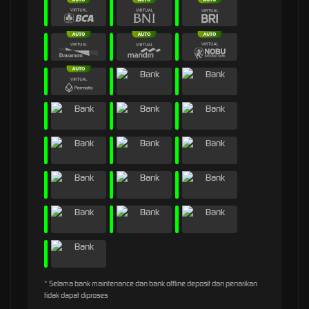
* Selama bank maintenance dan bank offline deposit dan penarikan
tidak dapat diproses