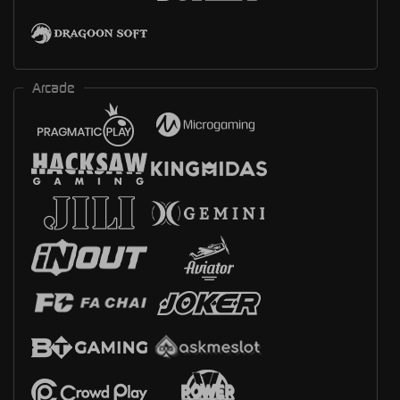
Arcade