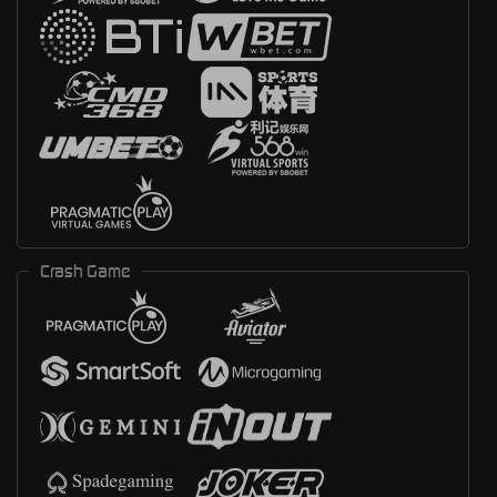
Crash Game