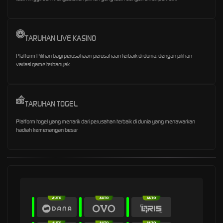
TARUHAN LIVE KASINO
Platform Pilihan bagi perusahaan-perusahaan terbaik di dunia, dengan pilihan
variasi game terbanyak
TARUHAN TOGEL
Platform togel yang menarik dari perusahan terbaik di dunia yang menawarkan
hadiah kemenangan besar