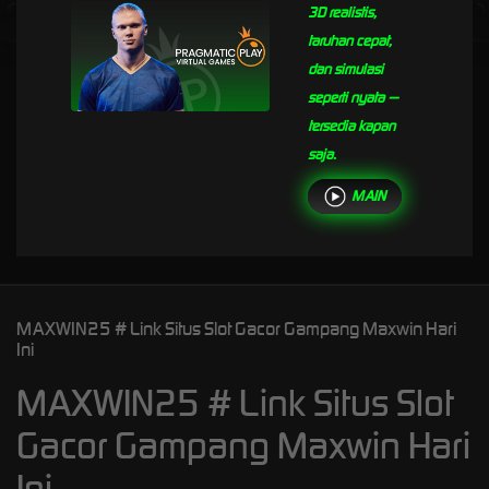
3D realistis,
taruhan cepat,
dan simulasi
seperti nyata —
tersedia kapan
saja.
MAIN
MAXWIN25 # Link Situs Slot Gacor Gampang Maxwin Hari
Ini
MAXWIN25 # Link Situs Slot
Gacor Gampang Maxwin Hari
Ini