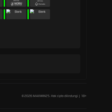
©2026 MAXWIN25. Hak cipta dilindungi | 18+