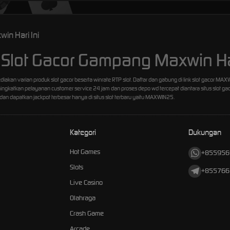
in Hari Ini
Slot Gacor Gampang Maxwin Har
yediakan varian produk slot gacor beserta winrate RTP slot. Daftar dan gabung di link slot gaco
atkan pelayanan customer service 24 jam dan proses depo wd tercepat diantara situs slot gac
n dapatkan jackpot terbesar hanya di situs slot terbaru yaitu MAXWIN25.
Kategori
Dukungan
Hot Games
+855956
Slots
+855766
Live Casino
Olahraga
Crash Game
Arcade