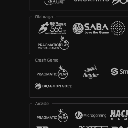
Olahraga
Crash Game
Arcade