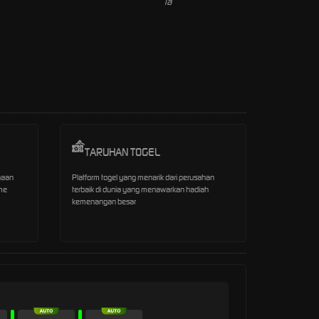
TARUHAN TOGEL
haan
Platform togel yang menarik dari perusahan
ame
terbaik di dunia yang menawarkan hadiah
kemenangan besar