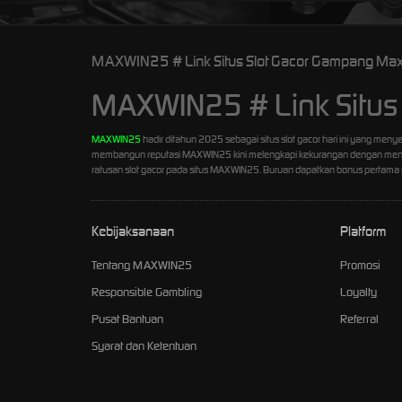
MAXWIN25 # Link Situs Slot Gacor Gampang Maxw
MAXWIN25 # Link Situs 
MAXWIN25
hadir ditahun 2025 sebagai situs slot gacor hari ini yang men
membangun reputasi MAXWIN25 kini melengkapi kekurangan dengan meningk
ratusan slot gacor pada situs MAXWIN25. Buruan dapatkan bonus pertama da
Kebijaksanaan
Platform
Tentang MAXWIN25
Promosi
Responsible Gambling
Loyalty
Pusat Bantuan
Referral
Syarat dan Ketentuan