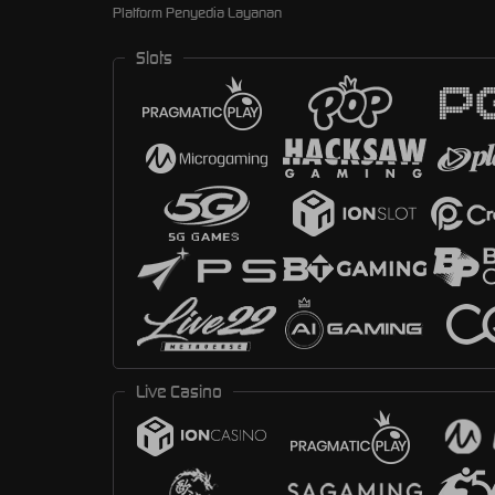
Platform Penyedia Layanan
Slots
Live Casino