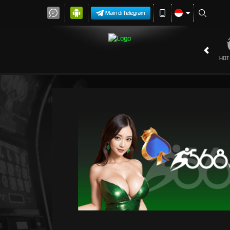
Main di Telegram
HOT