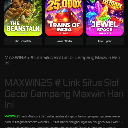
The Beanstalk
Trains of India
Jewel Space
MAXWIN25 # Link Situs Slot Gacor Gampang Maxwin Hari
Ini
MAXWIN25 # Link Situs Slot
Gacor Gampang Maxwin Hari
Ini
MAXWIN25
hadir ditahun 2025 sebagai situs slot gacor hari ini yang menyediakan varian
produk slot gacor beserta winrate RTP slot. Daftar dan gabung di link slot gacor MAXWIN25
dan dapatkan beberapa keuntungan menarik sekarang!. Dalam membangun reputasi