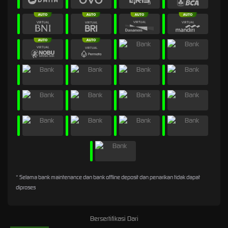
* Selama bank maintenance dan bank offline deposit dan penarikan tidak dapat
diproses
Bersertifikasi Dari