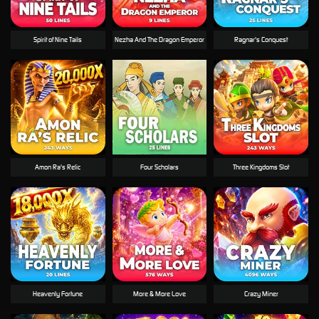
Spirit of Nine Tails
Nezha And The Dragon Emperor
Ragnar's Conquest
Amon Ra's Relic
Four Scholars
Three Kingdoms Slot
Heavenly Fortune
More & More Love
Crazy Miner