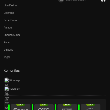
Live Casino
Olahraga
Crash Game
Arcade
Sabung Ayam
Race
E-Sports
Togel
Komunitas
Whatsapp
Telegram