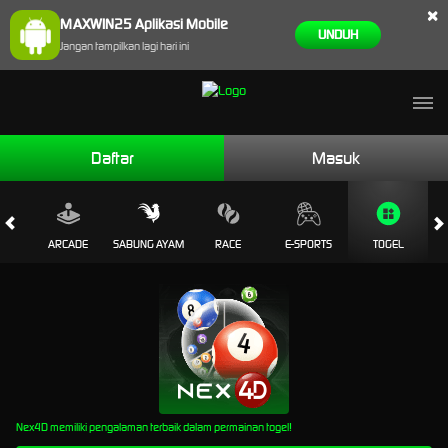
×
MAXWIN25 Aplikasi Mobile
UNDUH
Jangan tampilkan lagi hari ini
Daftar
Masuk
GAME
ARCADE
SABUNG AYAM
RACE
E-SPORTS
TOGEL
Nex4D memiliki pengalaman terbaik dalam permainan togel!