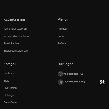
Kebijaksanaan
Platform
Tentang MAXWIN25
Promosi
Responsible Gambling
Loyalty
Pusat Bantuan
Referral
Syarat dan Ketentuan
Kategori
Dukungan
Hot Games
+85595695493
Slots
+855766728924
Live Casino
Olahraga
Crash Game