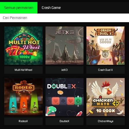
Semua permainan
Crash Game
Multi Hot Wheel
JetX3
Crash Duel X
RodeoX
DoubleX
ChickenWays