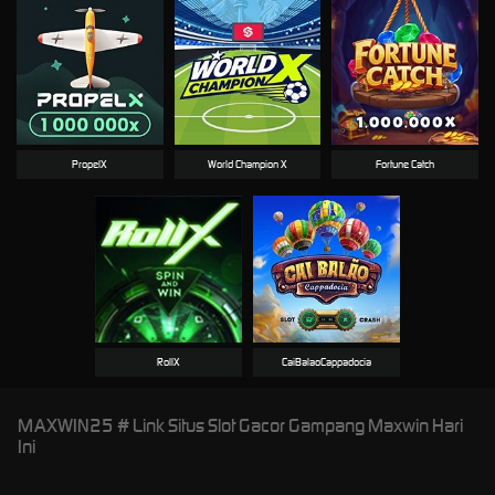
PropelX
World Champion X
Fortune Catch
RollX
CaiBalaoCappadocia
MAXWIN25 # Link Situs Slot Gacor Gampang Maxwin Hari
Ini