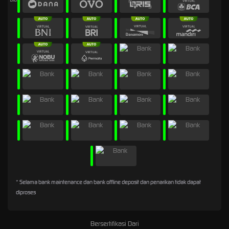
* Selama bank maintenance dan bank offline deposit dan penarikan tidak dapat
diproses
Bersertifikasi Dari