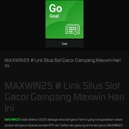
Goal
MAXWIN25 # Link Situs Slot Gacor Gampang Maxwin Hari
Ini
MAXWIN25 # Link Situs Slot
Gacor Gampang Maxwin Hari
Ini
MAXWIN25
hadir ditahun 2025 sebagai situs slot gacor hari ini yang menyediakan varian
produk slot gacor beserta winrate RTP slot. Daftar dan gabung di link slot gacor MAXWIN25