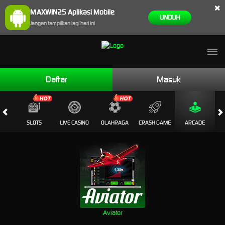
×
MAXWIN25 Aplikasi Mobile
UNDUH
Jangan tampilkan lagi hari ini
Daftar
Masuk
MES
SLOTS
LIVE CASINO
OLAHRAGA
CRASH GAME
ARCADE
SA
Aviator