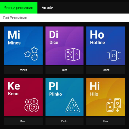
Semua permainan
Arcade
Mines
Dice
Hotline
Keno
Plinko
Hilo